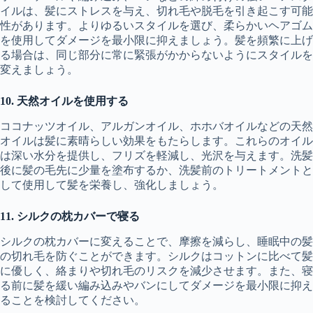
イルは、髪にストレスを与え、切れ毛や脱毛を引き起こす可能
性があります。よりゆるいスタイルを選び、柔らかいヘアゴム
を使用してダメージを最小限に抑えましょう。髪を頻繁に上げ
る場合は、同じ部分に常に緊張がかからないようにスタイルを
変えましょう。
10. 天然オイルを使用する
ココナッツオイル、アルガンオイル、ホホバオイルなどの天然
オイルは髪に素晴らしい効果をもたらします。これらのオイル
は深い水分を提供し、フリズを軽減し、光沢を与えます。洗髪
後に髪の毛先に少量を塗布するか、洗髪前のトリートメントと
して使用して髪を栄養し、強化しましょう。
11. シルクの枕カバーで寝る
シルクの枕カバーに変えることで、摩擦を減らし、睡眠中の髪
の切れ毛を防ぐことができます。シルクはコットンに比べて髪
に優しく、絡まりや切れ毛のリスクを減少させます。また、寝
る前に髪を緩い編み込みやバンにしてダメージを最小限に抑え
ることを検討してください。