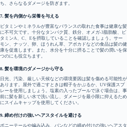
ち、さらなるダメージを防ぎます。
7. 髪を内側から栄養を与える
ビタミンやミネラルが豊富なバランスの取れた食事は健康な髪
に不可欠です。十分なタンパク質、鉄分、オメガ-3脂肪酸、ビ
タミンA、C、Eを摂取していることを確認しましょう。サー
モン、ナッツ、卵、ほうれん草、アボカドなどの食品は髪の健
康を促進します。また、水分を十分に摂ることで髪の潤いを保
つのにも役立ちます。
8. 髪を環境のダメージから守る
日光、汚染、厳しい天候などの環境要因は髪を傷める可能性が
あります。屋外で過ごすときは帽子をかぶるか、UV保護スプ
レーを使用しましょう。塩素の入ったプールで泳ぐ場合は、事
前に髪を新しい水で洗い流し、ダメージを最小限に抑えるため
にスイムキャップを使用してください。
9. 締め付けの強いヘアスタイルを避ける
ポニーテールや編み込み、バンなどの締め付けの強いヘアスタ