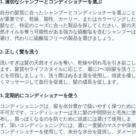
1. 適切なシャンプーとコンディショナーを選ぶ
自分の髪質に合ったシャンプーとコンディショナーを選ぶこと
が重要です。乾燥、脂性、カーリー、またはカラーリングした
髪など、特定のニーズに合った製品を探してください。髪の天
然オイルを奪う可能性がある強力な硫酸塩を含むシャンプーは
避け、代わりに硫酸塩フリーの製品を選びましょう。
2. 正しく髪を洗う
洗いすぎは髪の天然オイルを奪い、乾燥や切れ毛を引き起こし
ます。髪質やライフスタイルに応じて、週に2〜3回髪を洗うこ
とを目指しましょう。洗う際はぬるま湯を使用し、頭皮を優し
くマッサージして血行を促進し、髪の成長を促します。
3. 定期的にコンディショナーを使う
コンディショニングは、髪を水分豊かで扱いやすく保つために
不可欠です。コンディショナーは主に髪の中間部分と毛先に塗
布し、脂っぽくなるのを防ぐために頭皮には避けて使用しま
す。深いコンディショニングには、週に一度髪のマスクや深層
コンディショナーを使用して、余分な水分を提供し、ダメージ