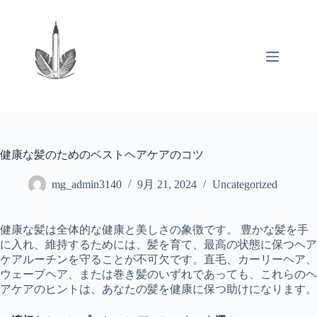
コ
ン
テ
ン
ツ
へ
ス
キ
ッ
プ
健康な髪のためのベストヘアケアのコツ
mg_admin3140
9月 21, 2024
Uncategorized
健康な髪は全体的な健康と美しさの象徴です。 豊かな髪を手
に入れ、維持するためには、髪を育て、最高の状態に保つヘア
ケアルーチンを守ることが不可欠です。直毛、カーリーヘア、
ウェーブヘア、または巻き髪のいずれであっても、これらのヘ
アケアのヒントは、あなたの髪を健康に保つ助けになります。